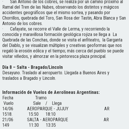
· San Antonio de los cobres, se realiza por un camino próximo al
Ramal del Tren de las Nubes, observando los distintos y mágicos
accidentes geográficos que el mismo sortea, y pasando por
Chorrillos, quebrada del Toro, San Rosa der Tastin, Abra Blanca y San
Antonio de los cobres.
· Cafayate, se recorre el Valle de Lerma, y recorriendo la
conocida y maravillosa formación geológica rojiza se llega a La
Quebrada de las Conchas, donde se visita el anfiteatro, la Garganta
del Diablo, y se visualizan múltiples y creativas geoformas que nos
regaló la erosión eólica y el tiempo; más cerca del pueblo se puede
visitar viñedos, y almorzar en la pintoresca plaza principal.
Día 8 – Salta - Bragado/Lincoln
Desayuno. Traslado al aeropuerto. Llegada a Buenos Aires y
traslados a Bragado y Lincoln.
Información de Vuelos de Aerolineas Argentinas:
Fecha Tramo
Vuelo Sale / Llega
14/06 AEROPARQUE - JUJUY AR
1518. 15:50 18:10
21/06 SALTA - AEROPARQUE AR
149 11:30 13:35