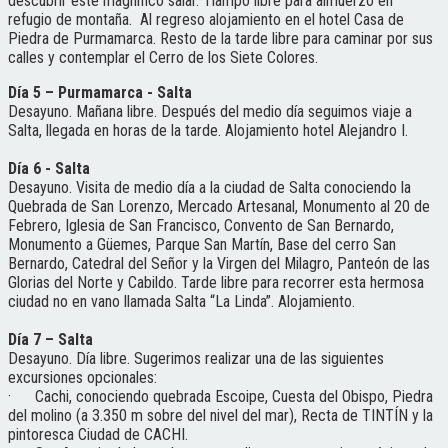
descubrir este magnifico salar. Tiampo libre para almuerzo en
refugio de montaña. Al regreso alojamiento en el hotel Casa de
Piedra de Purmamarca. Resto de la tarde libre para caminar por sus
calles y contemplar el Cerro de los Siete Colores.
Día 5 – Purmamarca - Salta
Desayuno. Mañana libre. Después del medio día seguimos viaje a
Salta, llegada en horas de la tarde. Alojamiento hotel Alejandro I.
Día 6 - Salta
Desayuno. Visita de medio día a la ciudad de Salta conociendo la
Quebrada de San Lorenzo, Mercado Artesanal, Monumento al 20 de
Febrero, Iglesia de San Francisco, Convento de San Bernardo,
Monumento a Güemes, Parque San Martín, Base del cerro San
Bernardo, Catedral del Señor y la Virgen del Milagro, Panteón de las
Glorias del Norte y Cabildo. Tarde libre para recorrer esta hermosa
ciudad no en vano llamada Salta “La Linda”. Alojamiento.
Día 7 – Salta
Desayuno. Día libre. Sugerimos realizar una de las siguientes
excursiones opcionales:
· Cachi, conociendo quebrada Escoipe, Cuesta del Obispo, Piedra
del molino (a 3.350 m sobre del nivel del mar), Recta de TINTÍN y la
pintoresca Ciudad de CACHI.